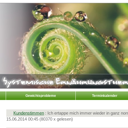
Gewichtsprobleme
Terminkalender
Kundenstimmen
: Ich ertappe mich immer wieder in ganz norm
15.06.2014 00:45
(
80370 x gelesen
)