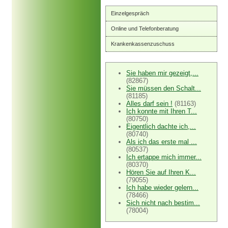
Einzelgespräch
Online und Telefonberatung
Krankenkassenzuschuss
Sie haben mir gezeigt,...
(82867)
Sie müssen den Schalt...
(81185)
Alles darf sein !
(81163)
Ich konnte mit Ihren T...
(80750)
Eigentlich dachte ich,...
(80740)
Als ich das erste mal ...
(80537)
Ich ertappe mich immer...
(80370)
Hören Sie auf Ihren K...
(79055)
Ich habe wieder gelern...
(78466)
Sich nicht nach bestim...
(78004)