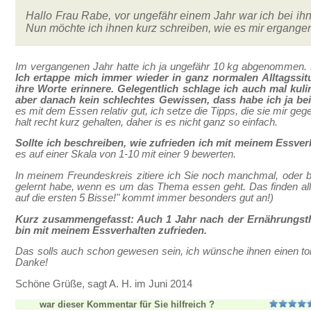
Hallo Frau Rabe, vor ungefähr einem Jahr war ich bei ih
Nun möchte ich ihnen kurz schreiben, wie es mir ergangen 
Im vergangenen Jahr hatte ich ja ungefähr 10 kg abgenommen. 
Ich ertappe mich immer wieder in ganz normalen Alltagssit
ihre Worte erinnere. Gelegentlich schlage ich auch mal kuli
aber danach kein schlechtes Gewissen, dass habe ich ja bei
es mit dem Essen relativ gut, ich setze die Tipps, die sie mir g
halt recht kurz gehalten, daher is es nicht ganz so einfach.
Sollte ich beschreiben, wie zufrieden ich mit meinem Essver
es auf einer Skala von 1-10 mit einer 9 bewerten.
In meinem Freundeskreis zitiere ich Sie noch manchmal, oder br
gelernt habe, wenn es um das Thema essen geht. Das finden all
auf die ersten 5 Bisse!" kommt immer besonders gut an!)
Kurz zusammengefasst: Auch 1 Jahr nach der Ernährungsther
bin mit meinem Essverhalten zufrieden.
Das solls auch schon gewesen sein, ich wünsche ihnen einen 
Danke!
Schöne Grüße, sagt A. H. im Juni 2014
war dieser Kommentar für Sie hilfreich ?