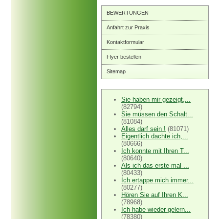
BEWERTUNGEN
Anfahrt zur Praxis
Kontaktformular
Flyer bestellen
Sitemap
Sie haben mir gezeigt,...
(82794)
Sie müssen den Schalt...
(81084)
Alles darf sein !
(81071)
Eigentlich dachte ich,...
(80666)
Ich konnte mit Ihren T...
(80640)
Als ich das erste mal ...
(80433)
Ich ertappe mich immer...
(80277)
Hören Sie auf Ihren K...
(78968)
Ich habe wieder gelern...
(78380)