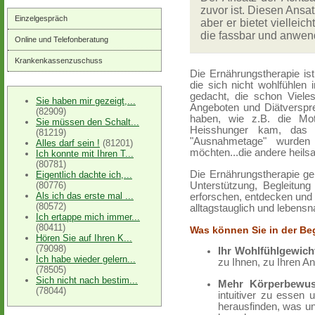
zuvor ist. Diesen Ansat
Einzelgespräch
aber er bietet vielle
die fassbar und anwen
Online und Telefonberatung
Krankenkassenzuschuss
Die Ernährungstherapie is
die sich nicht wohlfühlen
gedacht, die schon Vieles
Sie haben mir gezeigt,...
Angeboten und Diätverspr
(82909)
haben, wie z.B. die Moti
Sie müssen den Schalt...
Heisshunger kam, das 
(81219)
"Ausnahmetage" wurden 
Alles darf sein !
(81201)
möchten...die andere heil
Ich konnte mit Ihren T...
(80781)
Die Ernährungstherapie geh
Eigentlich dachte ich,...
Unterstützung, Begleitun
(80776)
Als ich das erste mal ...
erforschen, entdecken und (wi
(80572)
alltagstauglich und lebensna
Ich ertappe mich immer...
(80411)
Was können Sie in der Be
Hören Sie auf Ihren K...
(79098)
Ihr Wohlfühlgewich
Ich habe wieder gelern...
zu Ihnen, zu Ihren A
(78505)
Sich nicht nach bestim...
Mehr Körperbewus
(78044)
intuitiver zu essen
herausfinden, was und