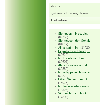
über mich
systemische Ernährungstherapie
Kundenstimmen
Sie haben mir gezeigt,...
(82759)
Sie müssen den Schalt...
(81042)
Alles darf sein !
(81030)
Eigentlich dachte ich,...
(80629)
Ich konnte mit Ihren T...
(80607)
Als ich das erste mal ...
(80389)
Ich ertappe mich immer...
(80229)
Hören Sie auf Ihren K...
(78923)
Ich habe wieder gelern...
(78324)
Sich nicht nach bestim...
(77898)