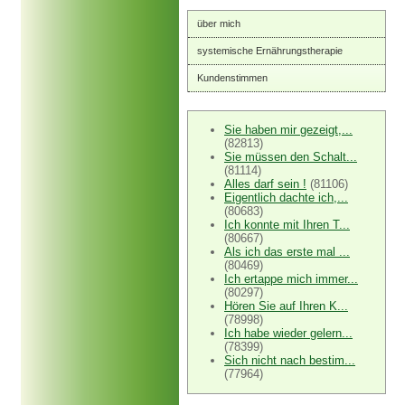
über mich
systemische Ernährungstherapie
Kundenstimmen
Sie haben mir gezeigt,...
(82813)
Sie müssen den Schalt...
(81114)
Alles darf sein !
(81106)
Eigentlich dachte ich,...
(80683)
Ich konnte mit Ihren T...
(80667)
Als ich das erste mal ...
(80469)
Ich ertappe mich immer...
(80297)
Hören Sie auf Ihren K...
(78998)
Ich habe wieder gelern...
(78399)
Sich nicht nach bestim...
(77964)