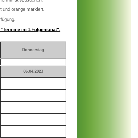
gt und orange markiert.
rfügung.
er "Termine im 1.Folgemonat".
Donnerstag
06.04.2023