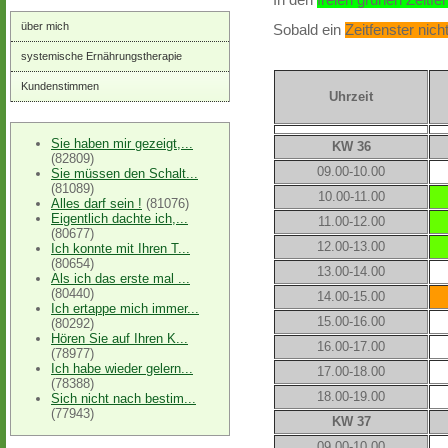
über mich
Sobald ein
Zeitfenster nic
systemische Ernährungstherapie
Kundenstimmen
Uhrzeit
Sie haben mir gezeigt,...
KW 36
(82809)
09.00-10.00
Sie müssen den Schalt...
(81089)
10.00-11.00
Alles darf sein !
(81076)
Eigentlich dachte ich,...
11.00-12.00
(80677)
12.00-13.00
Ich konnte mit Ihren T...
(80654)
13.00-14.00
Als ich das erste mal ...
(80440)
14.00-15.00
Ich ertappe mich immer...
15.00-16.00
(80292)
Hören Sie auf Ihren K...
16.00-17.00
(78977)
Ich habe wieder gelern...
17.00-18.00
(78388)
18.00-19.00
Sich nicht nach bestim...
(77943)
KW 37
09.00-10.00