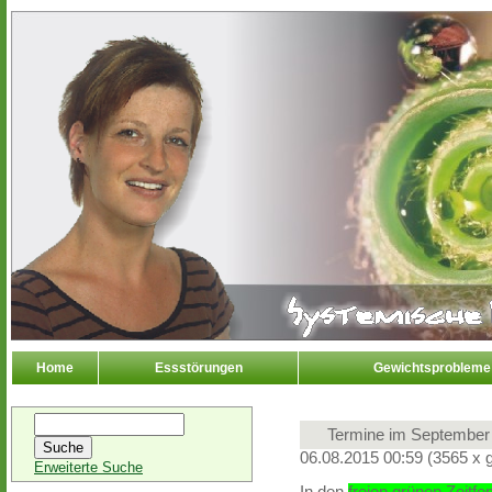
Home
Essstörungen
Gewichtsprobleme
Termine im September
06.08.2015 00:59
(
3565 x 
Erweiterte Suche
In den
freien grünen Zeitfe