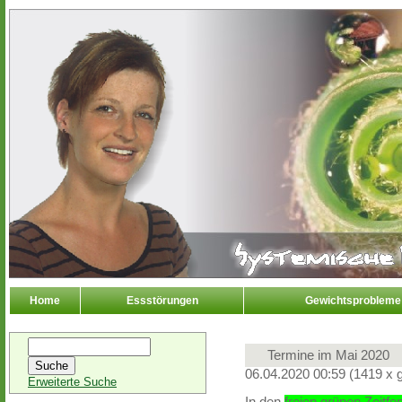
Home
Essstörungen
Gewichtsprobleme
Termine im Mai 2020
06.04.2020 00:59
(
1419 x 
Erweiterte Suche
In den
freien grünen Zeitfe