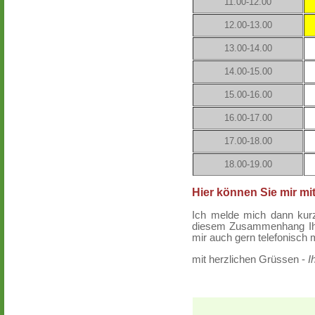
11.00-12.00
12.00-13.00
13.00-14.00
14.00-15.00
15.00-16.00
16.00-17.00
17.00-18.00
18.00-19.00
Hier können Sie mir mi
Ich melde mich dann kurzf
diesem Zusammenhang Ihr
mir auch gern telefonisch m
mit herzlichen Grüssen -
I