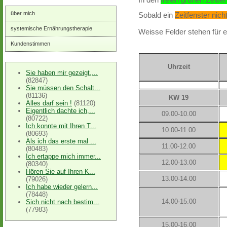
über mich
Sobald ein
Zeitfenster nic
systemische Ernährungstherapie
Weisse Felder stehen
für 
Kundenstimmen
Uhrzeit
Sie haben mir gezeigt,...
(82847)
Sie müssen den Schalt...
(81136)
KW 19
Alles darf sein !
(81120)
Eigentlich dachte ich,...
09.00-10.00
(80722)
Ich konnte mit Ihren T...
10.00-11.00
(80693)
Als ich das erste mal ...
11.00-12.00
(80483)
Ich ertappe mich immer...
12.00-13.00
(80340)
Hören Sie auf Ihren K...
13.00-14.00
(79026)
Ich habe wieder gelern...
(78448)
14.00-15.00
Sich nicht nach bestim...
(77983)
15.00-16.00