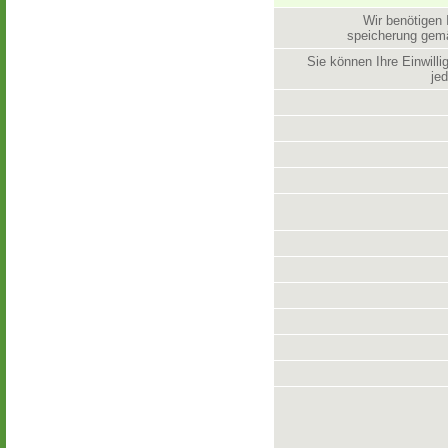
Wir benötigen 
speicherung ge
Sie können Ihre Einwill
jed