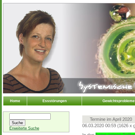
Home
Essstörungen
Gewichtsprobleme
Termine im April 2020
06.03.2020 00:59
(
1626 x 
Erweiterte Suche
In den
freien grünen Zeitfe