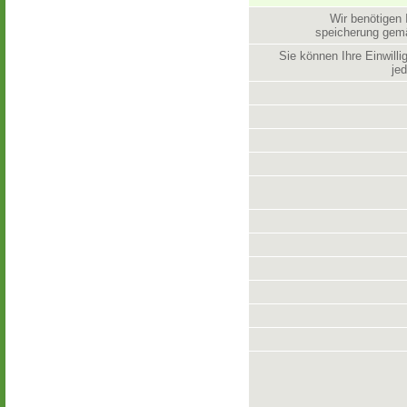
Wir benötigen 
speicherung ge
Sie können Ihre Einwill
jed