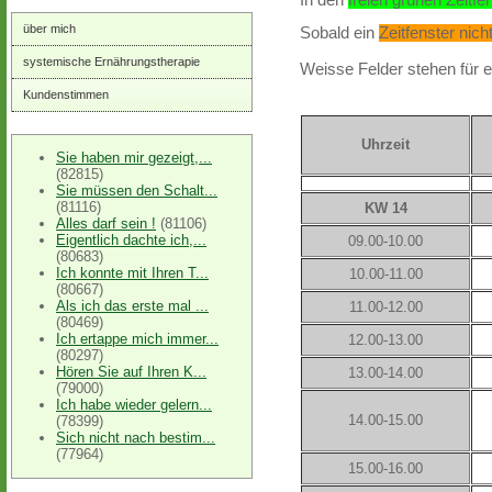
über mich
Sobald ein
Zeitfenster nic
systemische Ernährungstherapie
Weisse Felder stehen
für 
Kundenstimmen
Uhrzeit
Sie haben mir gezeigt,...
(82815)
Sie müssen den Schalt...
(81116)
KW 14
Alles darf sein !
(81106)
Eigentlich dachte ich,...
09.00-10.00
(80683)
Ich konnte mit Ihren T...
10.00-11.00
(80667)
Als ich das erste mal ...
11.00-12.00
(80469)
Ich ertappe mich immer...
12.00-13.00
(80297)
Hören Sie auf Ihren K...
13.00-14.00
(79000)
Ich habe wieder gelern...
14.00-15.00
(78399)
Sich nicht nach bestim...
(77964)
15.00-16.00