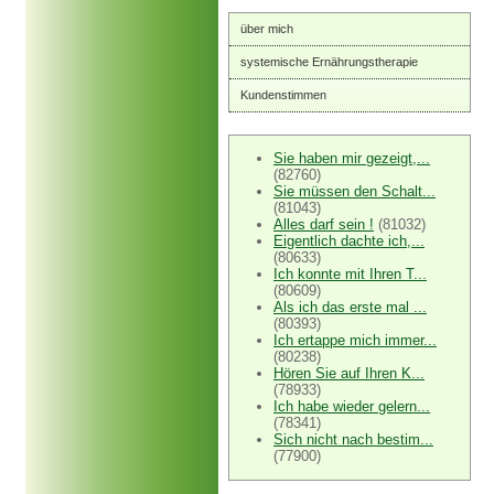
über mich
systemische Ernährungstherapie
Kundenstimmen
Sie haben mir gezeigt,...
(82760)
Sie müssen den Schalt...
(81043)
Alles darf sein !
(81032)
Eigentlich dachte ich,...
(80633)
Ich konnte mit Ihren T...
(80609)
Als ich das erste mal ...
(80393)
Ich ertappe mich immer...
(80238)
Hören Sie auf Ihren K...
(78933)
Ich habe wieder gelern...
(78341)
Sich nicht nach bestim...
(77900)