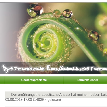
Gewichtsprobleme
Terminkalender
Der ernährungstherapeutische Ansatz hat meinem Leben Leic
09.08.2019 17:09
(
14809 x gelesen
)