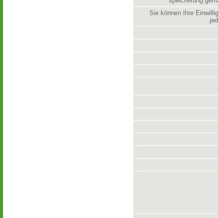
speicherung ge
Sie können Ihre Einwill
jed