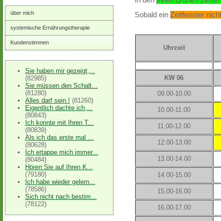
über mich
Sobald ein
Zeitfenster nic
systemische Ernährungstherapie
Kundenstimmen
Uhrzeit
Sie haben mir gezeigt,...
KW 06
(82985)
Sie müssen den Schalt...
(81280)
09.00-10.00
Alles darf sein !
(81260)
Eigentlich dachte ich,...
10.00-11.00
(80843)
Ich konnte mit Ihren T...
11.00-12.00
(80839)
Als ich das erste mal ...
12.00-13.00
(80628)
Ich ertappe mich immer...
13.00-14.00
(80484)
Hören Sie auf Ihren K...
(79180)
14.00-15.00
Ich habe wieder gelern...
(78586)
15.00-16.00
Sich nicht nach bestim...
(78122)
16.00-17.00