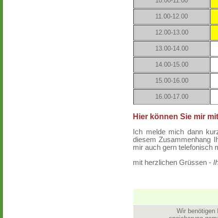
10.00-11.00
11.00-12.00
12.00-13.00
13.00-14.00
14.00-15.00
15.00-16.00
16.00-17.00
Hier können Sie mir mi
Ich melde mich dann kurzf
diesem Zusammenhang Ihr
mir auch gern telefonisch m
mit herzlichen Grüssen -
I
Wir benötigen 