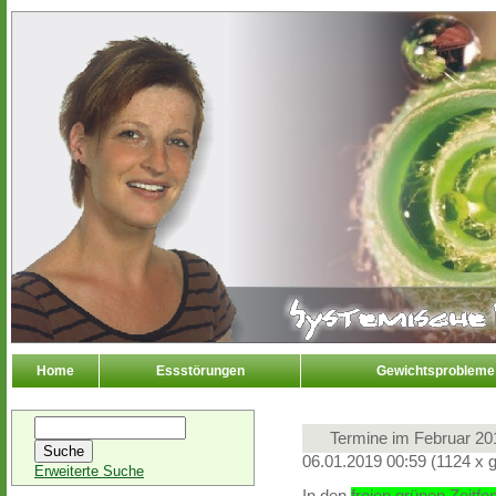
Home
Essstörungen
Gewichtsprobleme
Termine im Februar 20
06.01.2019 00:59
(
1124 x 
Erweiterte Suche
In den
freien grünen Zeitfe