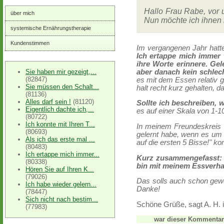
Hallo Frau Rabe, vor 
über mich
Nun möchte ich ihnen k
systemische Ernährungstherapie
Kundenstimmen
Im vergangenen Jahr hatt
Ich ertappe mich immer 
ihre Worte erinnere. Gel
aber danach kein schlech
Sie haben mir gezeigt,...
(82847)
es mit dem Essen relativ g
Sie müssen den Schalt...
halt recht kurz gehalten, d
(81136)
Alles darf sein !
(81120)
Sollte ich beschreiben, 
Eigentlich dachte ich,...
es auf einer Skala von 1-1
(80722)
Ich konnte mit Ihren T...
In meinem Freundeskreis z
(80693)
gelernt habe, wenn es um 
Als ich das erste mal ...
auf die ersten 5 Bisse!" 
(80483)
Ich ertappe mich immer...
Kurz zusammengefasst: A
(80338)
bin mit meinem Essverhal
Hören Sie auf Ihren K...
(79026)
Das solls auch schon gew
Ich habe wieder gelern...
Danke!
(78447)
Sich nicht nach bestim...
Schöne Grüße, sagt A. H. 
(77983)
war dieser Kommentar f